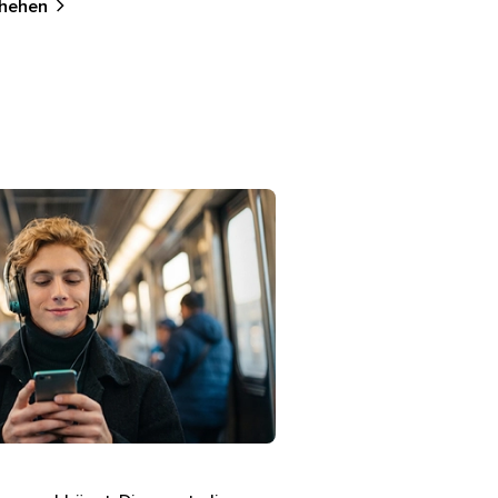
chehen
eter Consorsbank Pro App im Darkmode