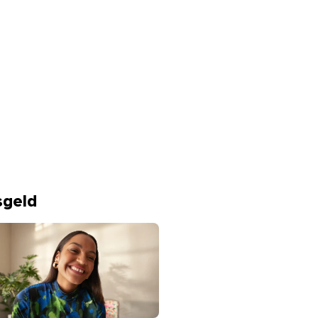
0 % Zinsen p. a.
ng
sgeld
hone
aunhaarige Frau in buntem Oberteil lacht breit in die Kamera