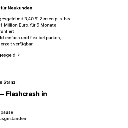
v für Neukunden
gesgeld mit 3,40 % Zinsen p. a. bis
1 Million Euro, für 5 Monate
antiert
d einfach und flexibel parken,
erzeit verfügbar
gesgeld
n Stanzl
– Flashcrash in
spause
 ausgestanden