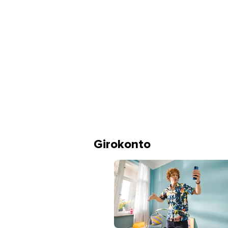
Girokonto
Mann mit Brille lächelt