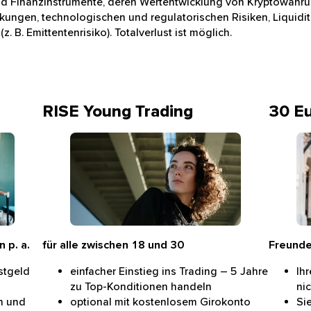
ind Finanzinstrumente, deren Wertentwicklung von Kryptowähru
kungen, technologischen und regulatorischen Risiken, Liquidi
 B. Emittentenrisiko). Totalverlust ist möglich.
RISE Young Trading
30 E
chelt
Börsenraum Deutsche Börse Frankfurt
an
 p. a.
für alle zwischen 18 und 30
Freund
estgeld
einfacher Einstieg ins Trading – 5 Jahre
Ih
zu Top-Konditionen handeln
ni
n und
optional mit kostenlosem Girokonto
Si