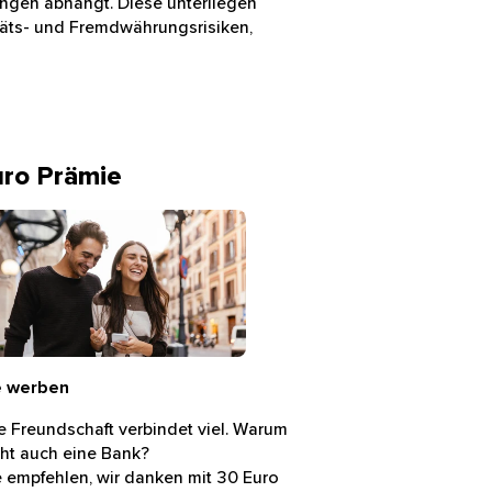
ngen abhängt. Diese unterliegen
täts- und Fremdwährungsrisiken,
uro Prämie
n und Frau schlendern untergehakt über eine Strasse
e werben
re Freundschaft verbindet viel. Warum
cht auch eine Bank?
e empfehlen, wir danken mit 30 Euro