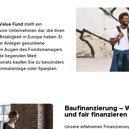
Mann und Frauen stehen a
Value Fund
stellt ein
n von Unternehmen dar, die ihren
stätigkeit in Europa haben. Er
 der Anleger gesunkene
den Augen des Fondsmanagers
e liegenden Wert
onats kaufen Sie zu besonders
Einmalanlage oder Sparplan.
Baufinanzierung – 
artons aus einem Loft
und fair finanzieren
Unsere erfahrenen Finanzierun