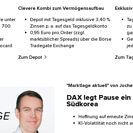
Clevere Kombi zum Vermögensaufbau
Exklusi
le unter
Depot mit Tagesgeld inklusive 3,40 %
Ta
s 700
Zinsen p. a. auf das Tagesgeldkonto
zu 
0,95 Euro pro Order (zzgl.
gar
er
marktüblicher Spreads) über die Börse
Gel
rocard
Tradegate Exchange
jed
Zum Depot
Zum Ta
"Marktlage aktuell" von Joche
DAX legt Pause ein 
Südkorea
Hoffnung auf erneute Zin
KI-Volatilität noch nicht