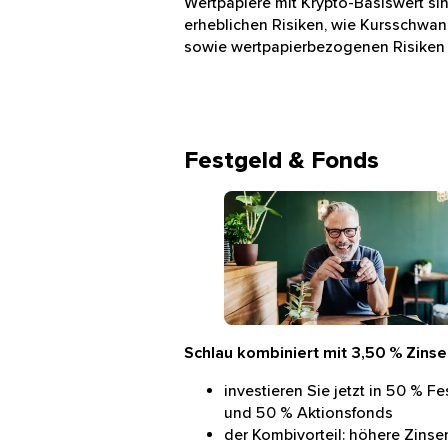
Wertpapiere mit Krypto-Basiswert s
erheblichen Risiken, wie Kursschwan
sowie wertpapierbezogenen Risiken (z.
Festgeld & Fonds
Mann mit Tablet in der Hand lä
Schlau kombiniert mit 3,50 % Zinsen
investieren Sie jetzt in 50 % F
und 50 % Aktionsfonds
der Kombivorteil: höhere Zinse