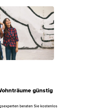
neinander gelehnt vor einer Graffitiwand
Wohnträume günstig
gsexperten beraten Sie kostenlos