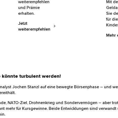
weiterempfehlen
Mit d
und Prämie
Gelda
erhalten.
Sie d
Grund
Jetzt
Zukun
weiterempfehlen
Kinde
Mehr 
e könnte turbulent werden!
fanalyst Jochen Stanzl auf eine bewegte Börsenphase – un
 bereithält.
wende, NATO-Ziel, Drohnenkrieg und Sondervermögen – aber
Garant mehr für Kursgewinne. Beide Entwicklungen sind ver
 hin.