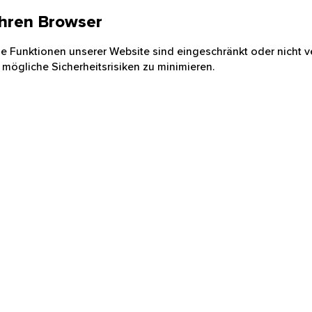
e Ihren Browser
Einige Funktionen unserer Website sind eingeschränkt oder n
 Version, um mögliche Sicherheitsrisiken zu minimieren.
uswahl
site-Erlebnis zu bieten, verwenden wir Cookies. Einige die
n unserer Website und der angebotenen Services technisc
enden wir zu folgenden Zwecken:
ten-Nutzer:
Anhand dieser Cookies personalisieren wir Inh
unser Angebot auf Sie zu.
 dieser Cookies verstehen wir und unsere Partner, wie Besu
m messen wir damit die Besucherzahlen auf unserer Webs
ser Cookies zeigen wir und unsere Partner personalisierte 
über die Website unter Cookie-Einstellungen widerrufen. Sie 
e akzeptieren“ erklären Sie sich damit einverstanden, dass 