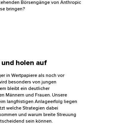
ld, die seit Jahresbeginn bereits
ie anstehenden Börsengänge von
wung an die Börse bringen?
 - und holen auf
eil trägt und ein Smartphone in den Händen hält. Im Hinter
iger in Wertpapiere als noch vor
d wird besonders von jungen
dem bleibt ein deutlicher
hen Männern und Frauen. Unsere
Beim langfristigen Anlageerfolg
en Sie jetzt welche Strategien dabei
tz kommen und warum breite
ter Ansatz entscheidend sein