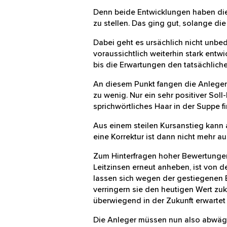
Denn beide Entwicklungen haben di
Fragen zu stellen. Das ging gut, s
lauter.
Dabei geht es ursächlich nicht unb
werden sich voraussichtlich weiter
Börse immer so weit, bis die Erwa
An diesem Punkt fangen die Anlege
scheint dann zu wenig. Nur ein sehr
Geschäftsausblick kein sprichwörtl
Aus einem steilen Kursanstieg ka
Auch eine Korrektur ist dann nich
Zum Hinterfragen hoher Bewertunge
Leitzinsen erneut anheben, ist von
Preissteigerungen, lassen sich weg
weiter angehoben, verringern sie
Wachstumsaktien, deren Erträge ü