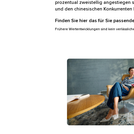
Die Anleger müssen nun also abwäg
prozentual zweistellig angestiege
Anthropic und den chinesischen K
Finden Sie hier das für Sie passen
Frühere Wertentwicklungen sind kein verlässlich
Das Bild zeigt eine Person mi