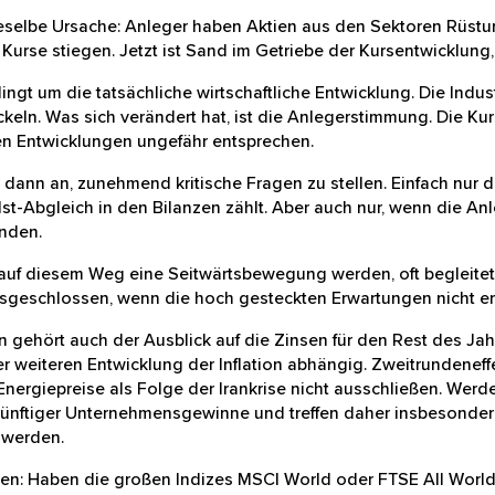
eselbe Ursache: Anleger haben Aktien aus den Sektoren Rü
olange die Kurse stiegen. Jetzt ist Sand im Getriebe der Ku
edingt um die tatsächliche wirtschaftliche Entwicklung. Di
hin stark entwickeln. Was sich verändert hat, ist die Anleg
rtungen den tatsächlichen Entwicklungen ungefähr entspre
r dann an, zunehmend kritische Fragen zu stellen. Einfach 
 positiver Soll-Ist-Abgleich in den Bilanzen zählt. Aber auc
iches Haar in der Suppe finden.
nn auf diesem Weg eine Seitwärtsbewegung werden, oft be
t mehr ausgeschlossen, wenn die hoch gesteckten Erwartung
n gehört auch der Ausblick auf die Zinsen für den Rest de
 der weiteren Entwicklung der Inflation abhängig. Zweitrun
en der gestiegenen Energiepreise als Folge der Irankrise n
 den heutigen Wert zukünftiger Unternehmensgewinne und 
berwiegend in der Zukunft erwartet werden.