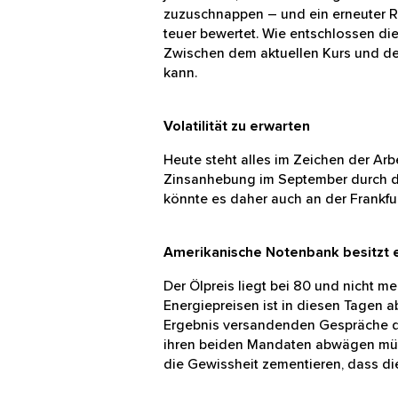
Bullenfalle zuzuschnappen – und ei
Punkten eher zu teuer bewertet. W
Nachmittag zeigen. Zwischen dem 
USA, der alles verändern kann.
Volatilität zu erwarten
Heute steht alles im Zeichen der 
Zinsanhebung im September durch 
Nachmittag könnte es daher auch 
Amerikanische Notenbank besit
Der Ölpreis liegt bei 80 und nicht 
den Energiepreisen ist in diesen 
belastbares Ergebnis versandende
weiterhin zwischen ihren beiden 
Arbeitsmarktbericht würde die Gewi