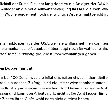
n erneuter Rückfall der Kurse. Ein Jahr lang dachten die Anl
ie entschlossen die Anleger an die neue Aufwärtsbewegung
aktuellen Kurs und dem Wochenende liegt noch der wichti
Arbeitsmarktdaten aus den USA, weil sie Einfluss nehmen kö
die amerikanische Notenbank überhaupt noch für wahrsch
an der Frankfurter Börse kurzfristig größere Kursschwan
zt ein Doppelmandat
mehr bei 100 Dollar, was die Inflationsrisiken etwas lindern
Tagen aber kein Verlass. Zu fragil sind die immer wieder a
n Gespräche der Konfliktparteien am Persischen Golf. Die
Mandaten abwägen müssen und kann den Arbeitsmarkt nicht 
ssheit zementieren, dass die Zinsen ihren Gipfel wohl noc