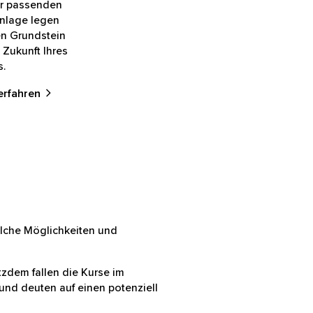
er passenden
nlage legen
en
stein für die
ft Ihres
s.
erfahren
d welche Möglichkeiten und
 trotzdem fallen die Kurse im
wandt und deuten auf einen potenziell