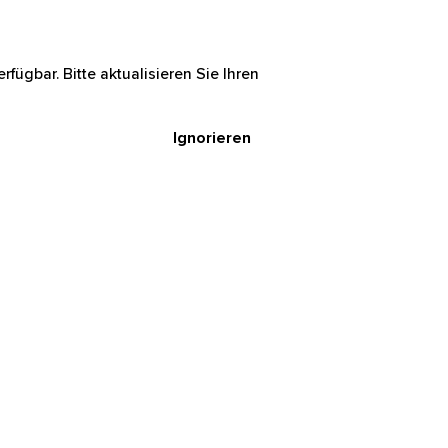
icht verfügbar. Bitte aktualisieren
Ignorieren
ser Cookies sind für das
h unbedingt
alte und Funktionen der
cher auf unsere Webseite
eite.
Werbung an.
sind über 16 Jahre alt?
wir Technologien zur