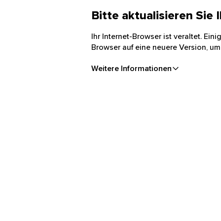
Bitte aktualisieren Si
Ihr Internet-Browser ist veraltet. 
Sie Ihren Browser auf eine neuere
Ihre Cookie-A
Weitere Informationen
Um Ihnen ein optimales Web
reibungslose Funktioniere
erforderlich. Andere verw
Präferenzen als Websei
Webseite und schneiden 
Webanalytics:
Mit Hilfe
gekommen sind. Außerde
Werbung:
Mit Hilfe die
Sie können dies jederzeit 
Durch einen Klick auf „All