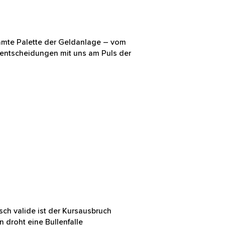
e gesamte Palette der Geldanlage
Alles akzeptieren
ll Ihre Finanzentscheidungen mit
hnisch valide ist der
nter 25.900 Punkten droht eine