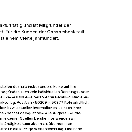
n dunkelblauen Anzug mit dunkler Krawatte und lächelt in
nk.
Frankfurt tätig und ist Mitgründer der
e ist. Für die Kunden der
örsenerfahrung von fast einem
Sie stellen deshalb insbesondere keine auf Ihre
nd begründen auch kein individuelles Beratungs-
 ersetzen keinesfalls eine persönliche Beratung.
über den Bankverlag, Postfach 450209 in 50877 Köln
ent erforderlichen bzw. aktuellen Informationen. Je
Dienstleistungen besser geeignet sein.Alle Angaben
en und Grafiken externer Quellen beruhen, verwenden
/oder Vollständigkeit kann aber nicht übernommen
dikator für die künftige Wertentwicklung. Eine hohe