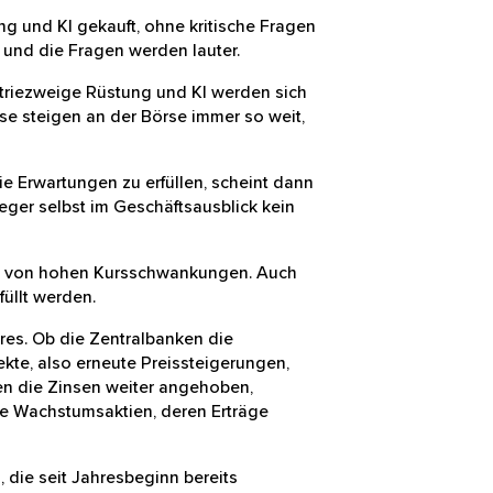
stung und KI gekauft, ohne kritische
rsentwicklung, und die Fragen werden
e Industriezweige Rüstung und KI
erstimmung. Die Kurse steigen an der
chen.
nur die Erwartungen zu erfüllen,
h nur, wenn die Anleger selbst im
gleitet von hohen Kursschwankungen.
en nicht erfüllt werden.
s Jahres. Ob die Zentralbanken die
deneffekte, also erneute
icht ausschließen. Werden die Zinsen
treffen daher insbesondere