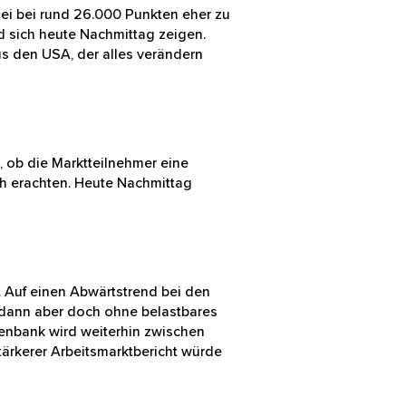
eger, der DAX sei bei rund 26.000
 im DAX glauben, wird sich heute
ge Arbeitsmarktbericht aus den
nnten, ob die Marktteilnehmer eine
einlich erachten. Heute
kungen geben.
 dürfte. Auf einen Abwärtstrend bei
nberaumten, dann aber doch ohne
 amerikanische Notenbank wird
außer Acht lassen. Ein stärkerer
h nicht erreicht haben.