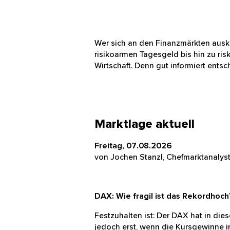
Datenverabeitung und -sp
Datenschutzerklärung
Wer sich an den Finanzmärkten aus
Einstellungen
N
– vom risikoarmen Tagesgeld bis hi
uns am Puls der Wirtschaft. Denn g
Marktlage aktuell
Freitag, 07.08.2026
von Jochen Stanzl, Chefmarktanal
DAX: Wie fragil ist das Rekordho
Festzuhalten ist: Der DAX hat in d
Kursausbruch jedoch erst, wenn d