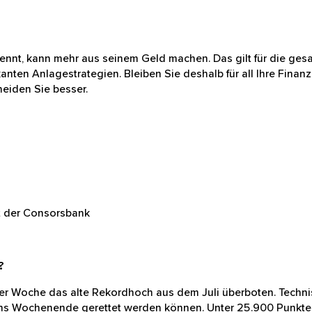
eicherung verwenden.
Impressum
kennt, kann mehr aus seinem Geld machen. Das gilt für di
ur notwendige Cookies
n zu riskanten Anlagestrategien. Bleiben Sie deshalb für a
ut informiert entscheiden Sie besser.
yst der Consorsbank
ch?
ieser Woche das alte Rekordhoch aus dem Juli überboten. Tec
ie Kursgewinne ins Wochenende gerettet werden können. U