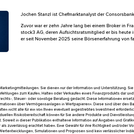
den man Oberkörper aufwärts abgebildet sieht, trägt eine
Jochen Stanzl ist Chefmarktanalyst der Consorsba
Zuvor war er zehn Jahre lang bei einem Broker in 
stock3 AG, deren Aufsichtsratsmitglied er bis heut
Consorsbank teilt er seit November 2025 seine B
Vierteljahrhundert.
 Marketingmitteilungen. Sie dienen nur der Information und Unterstützung. 
mpfehlungen zum Kaufen, Halten oder Verkaufen eines Finanzprodukts dar u
cht als Rechts-, Steuer- oder sonstige Beratung gedacht. Diese Informationen
 «Basisinformationen über Vermögensanlagen in Wertpapieren». Diese sind 
ionen enthalten nicht alle für ein von Ihnen eventuell angestrebtes Investm
 der individuellen Risikobereitschaft können für Sie andere Produkte und 
ngestellt. Soweit in dieser Publikation enthaltene Information auf Angab
ie wir als zuverlässig erachtet haben. Eine Gewähr für ihre Richtigkeit und
e Wertentwicklungen, Simulationen und Prognosen sind kein verlässlicher In