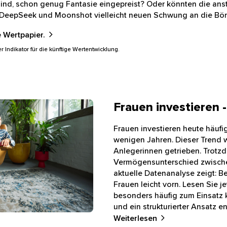
en: Haben die großen Indizes MSCI World oder FTSE All Wor
n sind, schon genug Fantasie eingepreist? Oder könnten d
onkurrenten DeepSeek und Moonshot vielleicht neuen Sch
de Wertpapier.
er Indikator für die künftige Wertentwicklung.
Frauen investieren
t langen, dunklen Haaren, die ein ärmelloses, graues Obert
Frauen investieren heute häuf
wenigen Jahren. Dieser Tren
Anlegerinnen getrieben. Trotz
Vermögensunterschied zwisc
aktuelle Datenanalyse zeigt: 
liegen Frauen leicht vorn. Les
besonders häufig zum Einsa
Streuung und ein strukturier