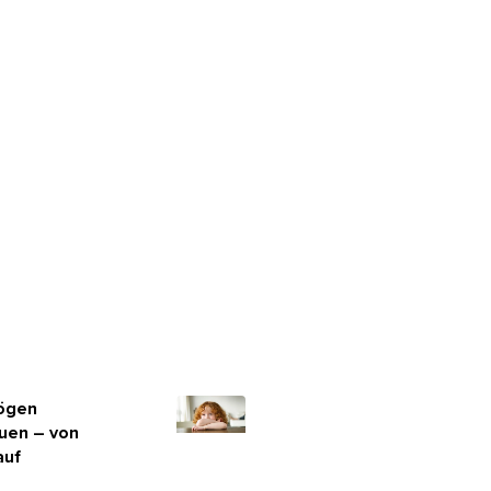
ögen
uen – von
 auf