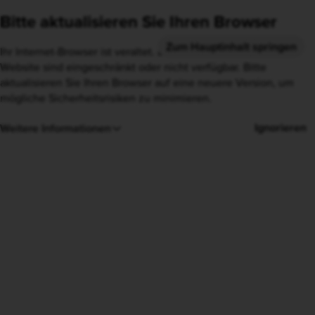
Bitte aktualisieren Sie Ihren Browser
Ihr Internet-Browser ist veraltet. Einige Funktionen unserer
Website sind eingeschränkt oder nicht verfügbar. Bitte
aktualisieren Sie Ihren Browser auf eine neuere Version, um
mögliche Sicherheitsrisiken zu minimieren.
Ignorieren
Weitere Informationen
Kein Depot ist wie
dein Depot.
Mit allen Möglichkeiten
der Geldanlage.