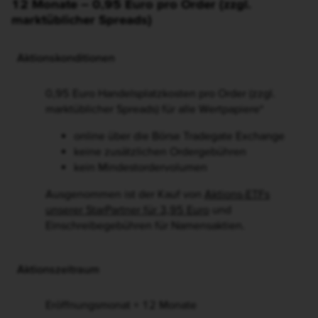
12 Monate – 0,95 Euro pro Order (zzgl.
marktüblicher Spreads)
Aktionskonditionen
0,95 Euro Handelsplatzkosten pro Order (zzgl.
marktüblicher Spreads) für alle Wertpapiere*
online über die Börse Tradegate Exchange
keine zusätzlichen Ordergebühren
kein Mindestordervolumen
Ausgenommen ist der Kauf von
Aktions-ETFs
unserer StarPartner für 3,95 Euro
und
Einschreibegebühren für Namensaktien.
Aktionszeitraum