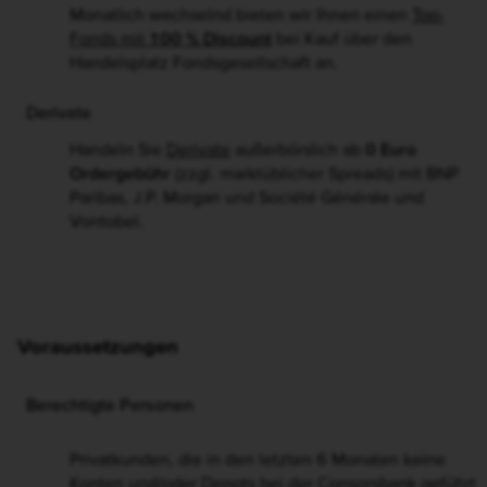
Fonds
Monatlich wechselnd bieten wir Ihnen einen
Top-
Fonds mit
100 % Discount
bei Kauf über den
Handelsplatz Fondsgesellschaft an.
Derivate
Handeln Sie
Derivate
außerbörslich ab
0 Euro
Ordergebühr
(zzgl. marktüblicher Spreads) mit BNP
Paribas, J.P. Morgan und Société Générale und
Vontobel.
Voraussetzungen
Berechtigte Personen