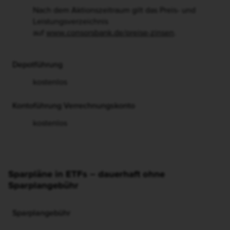
Eröffnungsmonat + 12 Monate
Nach dem Aktionszeitraum gilt das Preis- und
Leistungsverzeichnis
auf
www.consorsbank.de/preise-zinsen
.
Depotführung
kostenlos
Kontoführung Verrechnungskonto
kostenlos
Sparpläne in ETFs – dauerhaft ohne
Sparplangebühr
Sparplangebühr