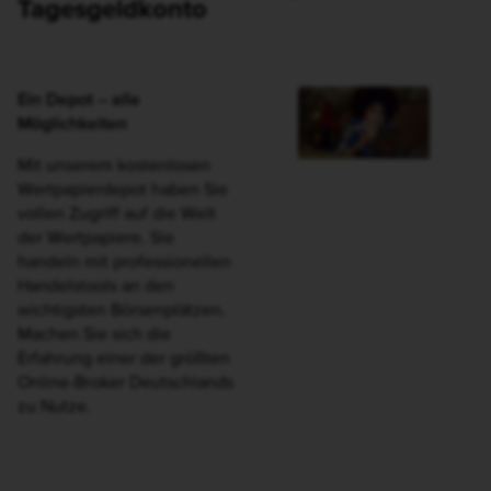
Komplettpaket: Wertpapierdepot und
Tagesgeldkonto
Ein Depot – alle
Möglichkeiten
Mit unserem kostenlosen
Wertpapierdepot haben Sie
vollen Zugriff auf die Welt
der Wertpapiere. Sie
handeln mit professionellen
Handelstools an den
wichtigsten Börsenplätzen.
Machen Sie sich die
Erfahrung einer der größten
Online-Broker Deutschlands
zu Nutze.