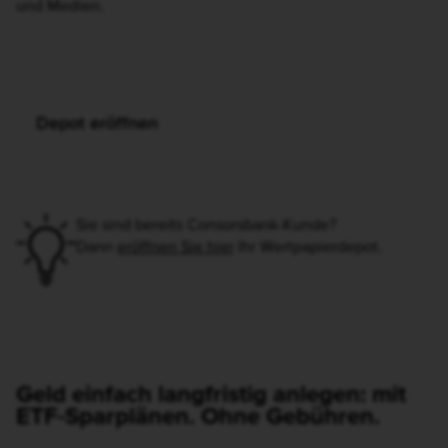
auch un­ab­hän­gi­ge Experten
und Medien.
Depot eröffnen
Sie sind bereits Consorsbank-Kunde?
Dann
eröffnen Sie hier
Ihr Wertpapierdepot.
Geld einfach langfristig anlegen: mit
ETF-Sparplänen. Ohne Gebühren.