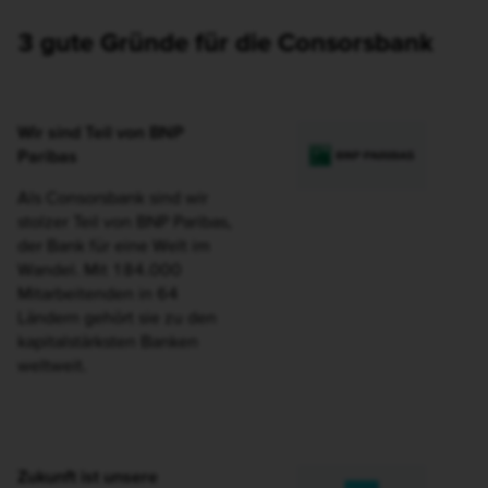
3 gute Gründe für die Consorsbank
Wir sind Teil von BNP
Paribas
Als Consorsbank sind wir
stolzer Teil von BNP Paribas,
der Bank für eine Welt im
Wandel. Mit 184.000
Mitarbeitenden in 64
Ländern gehört sie zu den
kapitalstärksten Banken
weltweit.