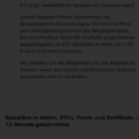
0 % (zzgl. marktüblicher Spreads und Zuwendungen)
Unsere Sparplan-Partner übernehmen die
Sparplangebühr (Zuwendungen
). Die noch im Preis-
und Leistungsverzeichnis für das Wertpapierdepot
(bis einschließlich Stand 09.10.2025) ausgewiesene
Sparplangebühr für ETF-Sparpläne in Höhe von 1,50
% wird nicht mehr berechnet.
Wir behalten uns die Möglichkeit vor, das Angebot an
Partnern sowie die Laufzeit und Konditionen jederzeit
anzupassen oder zu verändern.
Sparpläne in Aktien, ETCs, Fonds und Zertifikate –
12 Monate gebührenfrei