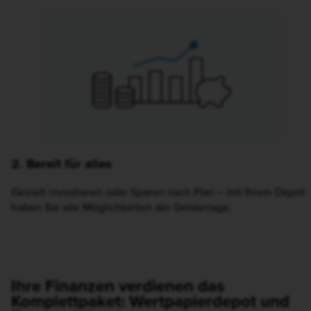
Anschließend Zugangsdaten per Post erhalten.
Icon Wertentwicklung mit Sparschwein und Münzen
2. Bereit für alles
Gezielt investieren oder Sparen nach Plan – mit Ihrem Depot
haben Sie alle Möglichkeiten der Geldanlage.
Ihre Finanzen verdienen das