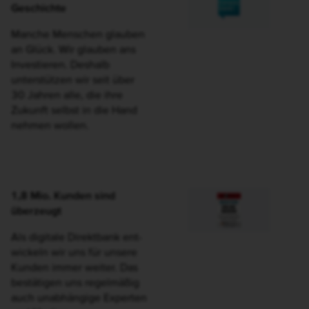
Zukunft ist unsere
Geschichte
Manche Menschen glauben
an Glück. Wir glauben ans
Investieren. Deshalb
unterstützen wir seit über
30 Jahren alle, die ihre
Zukunft selbst in die Hand
nehmen wollen.
1,8 Mio. Kunden sind
überzeugt
Als digitale Direktbank ent­
wic­keln wir uns für unsere
Kun­den immer weiter. Das
be­stä­ti­gen uns re­gel­mäßig