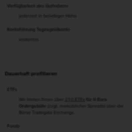
31.12.; die Gutschrift erfolgt auf das Tagesgeldkonto
Verfügbarkeit des Guthabens
jederzeit in beliebiger Höhe
Kontoführung Tagesgeldkonto
kostenlos
Dauerhaft profitieren
ETFs
Wir bieten Ihnen über
210 ETFs
für 0 Euro
Ordergebühr
(zzgl. marküblicher Spreads) über die
Börse Tradegate Exchange.