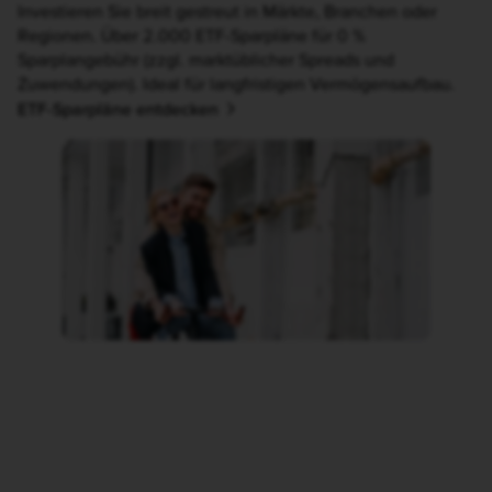
Investieren Sie breit gestreut in Märkte, Branchen oder
Regionen. Über 2.000 ETF-Sparpläne für 0 %
Sparplangebühr (zzgl. marktüblicher Spreads und
Zuwendungen). Ideal für langfristigen Vermögensaufbau.
ETF-Sparpläne entdecken
Frau mit Sonnenbrille und Mann fahren zusammen auf 