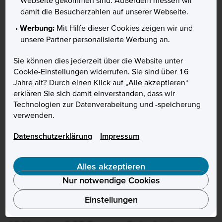
Webseite gekommen sind. Außerdem messen wir
Hohe Kante – für Sie
damit die Besucherzahlen auf unserer Webseite.
mit 3,40 % p. a.
Werbung:
Mit Hilfe dieser Cookies zeigen wir und
Für Geld, das Sie gerade
unsere Partner personalisierte Werbung an.
nicht in Wertpapiere
investieren wollen,
Sie können dies jederzeit über die Website unter
bekommen Sie automatisch
Cookie-Einstellungen widerrufen. Sie sind über 16
ein Tagesgeldkonto mit
Jahre alt? Durch einen Klick auf „Alle akzeptieren“
einer Verzinsung von 3,40
erklären Sie sich damit einverstanden, dass wir
% p. a. für 5 Monate dazu.
Technologien zur Datenverabeitung und -speicherung
Sie können Ihr Geld
verwenden.
jederzeit ein- und auszahlen
– auf Ihre anderen
Datenschutzerklärung
Impressum
Consorsbank-Konten sogar
in Echtzeit.
Alles akzeptieren
Nur notwendige Cookies
Einstellungen
Konditionen für Neukunden