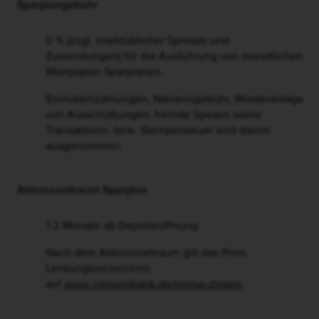
Sparplangebühr
0 % (zzgl. marktüblicher Spreads und
Zuwendungen) für die Ausführung von monatlichen
Wertpapier-Sparplänen.
Einmaleinzahlungen, Namensgebühr, Wiederanlage
von Ausschüttungen, fremde Spesen sowie
Transaktions- bzw. Stempelsteuer sind davon
ausgenommen.
Aktionszeitraum Sparplan
12 Monate ab Depoteröffnung
Nach dem Aktionszeitraum gilt das Preis-
Leistungsverzeichnis
auf
www.consorsbank.de/preise-zinsen
.