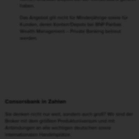
Privatkunden, die in den letzten 6 Monaten keine
Konten und/oder Depots bei der Consorsbank geführt
haben.
Das Angebot gilt nicht für Minderjährige sowie für
Kunden, deren Konten/Depots bei BNP Paribas
Wealth Management – Private Banking betreut
werden.
Consorsbank in Zahlen
Sie denken nicht nur weit, sondern auch groß? Wir sind der
Broker mit dem größten Produktuniversum und mit
Anbindungen an alle wichtigen deutschen sowie