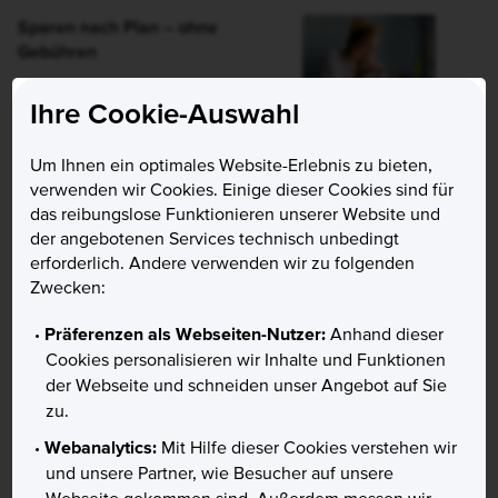
Sparen nach Plan – ohne
Gebühren
Ihre Cookie-Auswahl
Ihre Ziele sind vielfältig,
unsere Auswahl ebenso.
Um Ihnen ein optimales Website-Erlebnis zu bieten,
Damit Sie regelmäßig
verwenden wir Cookies. Einige dieser Cookies sind für
Vermögen
das reibungslose Funktionieren unserer Website und
aufbauen können, sind alle
der angebotenen Services technisch unbedingt
Sparpläne
12 Monate
erforderlich. Andere verwenden wir zu folgenden
gebührenfrei
– ETF-
Zwecken:
Sparpläne sogar
dauerhaft
.
Einfach Sparplan auswählen,
Präferenzen als Webseiten-Nutzer:
Anhand dieser
monatliche Rate festlegen
Cookies personalisieren wir Inhalte und Funktionen
und Schritt für Schritt
der Webseite und schneiden unser Angebot auf Sie
profitieren.
zu.
Webanalytics:
Mit Hilfe dieser Cookies verstehen wir
und unsere Partner, wie Besucher auf unsere