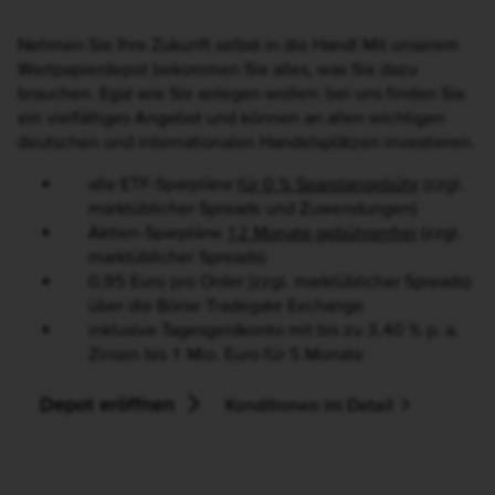
Nehmen Sie Ihre Zukunft selbst in die Hand! Mit unserem
Wertpapierdepot bekommen Sie alles, was Sie dazu
brauchen. Egal wie Sie anlegen wollen: bei uns finden Sie
ein vielfältiges Angebot und können an allen wichtigen
deutschen und internationalen Handelsplätzen investieren.
alle ETF-Sparpläne
für 0 % Sparplangebühr
(zzgl.
marktüblicher Spreads und Zuwendungen)
Aktien-Sparpläne
12 Monate gebührenfrei
(zzgl.
marktüblicher Spreads)
0,95 Euro pro Order (zzgl. marktüblicher Spreads)
über die Börse Tradegate Exchange
inklusive Tagesgeldkonto mit bis zu 3,40 % p. a.
Zinsen bis 1 Mio. Euro für 5 Monate
Depot eröffnen
Konditionen im Detail