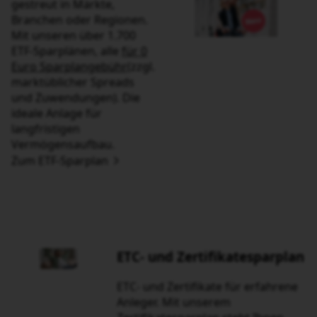
marktüblicher Spreads und
Zuwendungen). Die ideale
Anlage für langfristigen
Vermögensaufbau.
Zum ETF-Sparplan
.
ETC- und Zertifikatesparplan
ETC- und Zertifikate für erfahrene
Anleger. Mit unserem
Zertifikatesparplan steht Ihnen eine
sehr große Bandbreite an Basiswerten
zur Verfügung. Sparen Sie auf Gold
und andere Rohstoffe oder auf
Branchen, Strategen oder
Währungen.
Zum Zertifikate-Sparplan