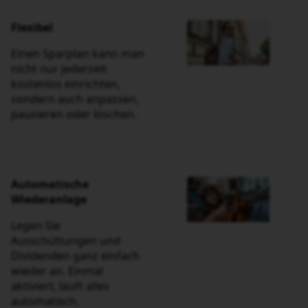
Flexibel
Einen Sparplan kann man
nicht nur jederzeit kostenlos
einrichten, sondern auch
anpassen, pausieren oder
löschen.
Automatische
Wiederanlage
Legen Sie Ausschüttungen
und Dividenden ganz
einfach wieder an. Einmal
aktiviert, läuft alles
automatisch.