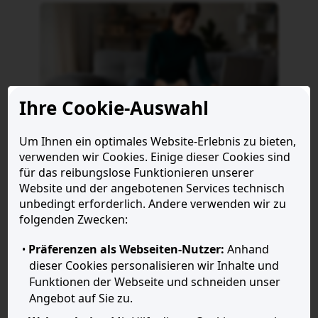
Erst Wissen aufbauen, dann das Vermögen.
Ihre Cookie-Auswahl
Die Wahl des Sparplans kann komplex erscheinen. In
Um Ihnen ein optimales Website-Erlebnis zu bieten,
unserem Blog erfahren Sie alles, um die richtige
verwenden wir Cookies. Einige dieser Cookies sind für
Entscheidung zu treffen. Wir erklären Ihnen, was ein
das reibungslose Funktionieren unserer Website und
Sparplan ist, wie er funktioniert – und wie Sie den richtigen
der angebotenen Services technisch unbedingt
für sich finden.
erforderlich. Andere verwenden wir zu folgenden
Zum Blog
Zwecken:
Präferenzen als Webseiten-Nutzer:
Anhand dieser
Cookies personalisieren wir Inhalte und Funktionen
der Webseite und schneiden unser Angebot auf Sie
Das Sparplan-Spektrum: Alle
zu.
Möglichkeiten auf einen Blick.