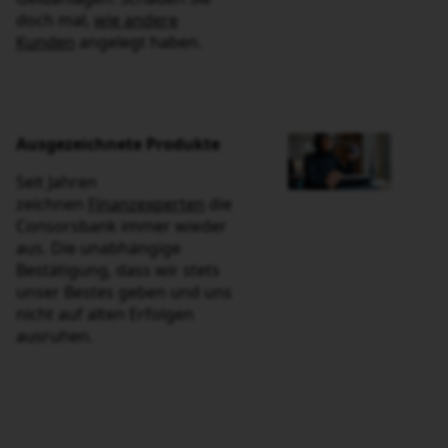
Ausgezeichnete Produkte
Seit Jahren
zeichnen
Finanzexperten
die
Consorsbank immer wieder
aus. Die unabhängige
Bestätigung, dass wir stets
unser Bestes geben und uns
nicht auf alten Erfolgen
ausruhen.
Sparschwein steht auf dem Tisch und im Hintergrund sit