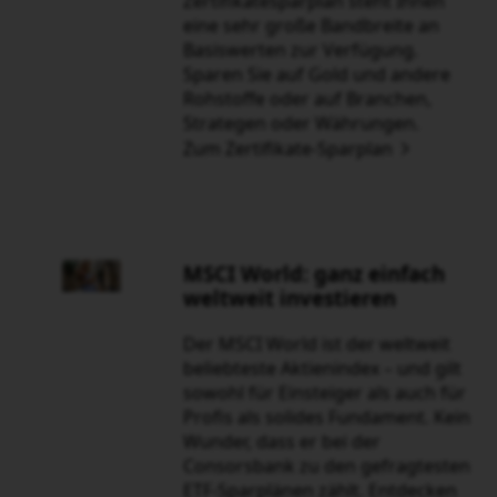
MSCI World: ganz einfach
weltweit investieren
Der MSCI World ist der weltweit
beliebteste Aktienindex – und gilt
sowohl für Einsteiger als auch für
Profis als solides Fundament. Kein
Wunder, dass er bei der Consorsbank
zu den gefragtesten ETF-Sparplänen
zählt. Entdecken Sie
unsere MSCI
World ETFs
und bauen Sie Schritt für
Schritt Ihr Vermögen auf.