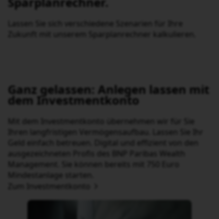
Berechnen Sie hier ganz einfach, welche Zielsumme Sie
mit einem Sparplan erreichen können.
Monatliche Sparrate
EUR
10
EUR
1,000
EUR
Laufzeit
Jahre
1
Jahr
60
Jahre
Angenommene Wertentwicklung
%
0
%
15
%
Ihre Zielsumme beträgt
41.274,63 EUR