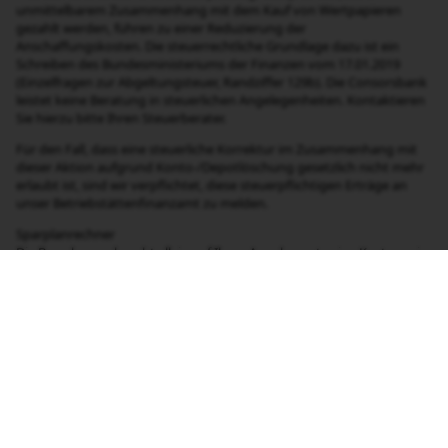
Was sollte ich jetzt noch wissen?
Sparpläne zu Top-Konditionen
ETF-Sparpläne
Alle ETF-Sparpläne für 0 Euro Sparplangebühr (zzgl.
marktüblicher Spreads und Zuwendungen).
Unsere Sparplan-Partner übernehmen die