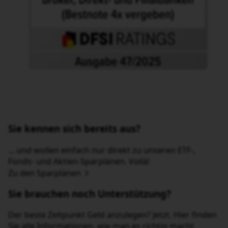
Sie kennen sich bereits aus?
... und wollen einfach nur direkt zu unseren ETF-, Fonds-
und Aktien-Sparplänen. Voilà!
Zu den Sparplänen
Sie brauchen noch Unterstützung?
Der beste Zeitpunkt Geld anzulegen? Jetzt. Hier finden Sie
alle Informationen, wie man es richtig macht.
Sparpläne verstehen