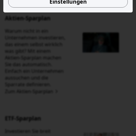
Einstellungen
Warum nicht in ein
Unternehmen investieren,
das einem selbst wirklich
was gibt? Mit einem Aktien-
Sparplan machen Sie das
automatisch. Einfach ein
Unternehmen aussuchen
und die Sparrate definieren.
Zum Aktien-Sparplan
ETF-Sparplan
Investieren Sie breit
gestreut in Märkte,
Branchen oder Regionen.
Mit unseren über 1.700
ETF-Sparplänen, alle
für 0
Euro Sparplangebühr
(
zzgl.