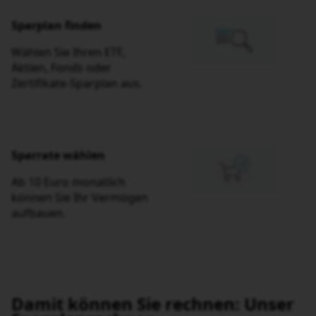
Sparrate wählen
Ab 10 Euro monatlich
können Sie Ihr Vermögen
aufbauen.
Damit können Sie rechnen: Unser
Sparplanrechner.
Lassen Sie sich verschiedene Szenarien für Ihre Zukunft
mit unserem Sparplanrechner kalkulieren.
Sie wissen, wieviel Sie monatlich sparen wollen und wie
lange?