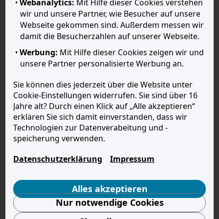
Webanalytics:
Mit Hilfe dieser Cookies verstehen wir
und unsere Partner, wie Besucher auf unsere
Webseite gekommen sind. Außerdem messen wir
Fonds-Sparplan
damit die Besucherzahlen auf unserer Webseite.
Mit einem Fonds-Sparplan
Werbung:
Mit Hilfe dieser Cookies zeigen wir und
geben Sie Ihr Vermögen in
unsere Partner personalisierte Werbung an.
professionelle Hände.
Experten managen aktiv
Sie können dies jederzeit über die Website unter
einen Fonds und arbeiten
Cookie-Einstellungen widerrufen. Sie sind über 16
damit kontinuierlich an
Jahre alt? Durch einen Klick auf „Alle akzeptieren“
Ihrem finanziellen
erklären Sie sich damit einverstanden, dass wir
Fortschritt. Und Sie? Müssen
Technologien zur Datenverabeitung und -speicherung
sich nur noch einen
verwenden.
aussuchen.
Datenschutzerklärung
Impressum
Zum Fonds-Sparplan
Alles akzeptieren
Nur notwendige Cookies
Aktien-Sparplan