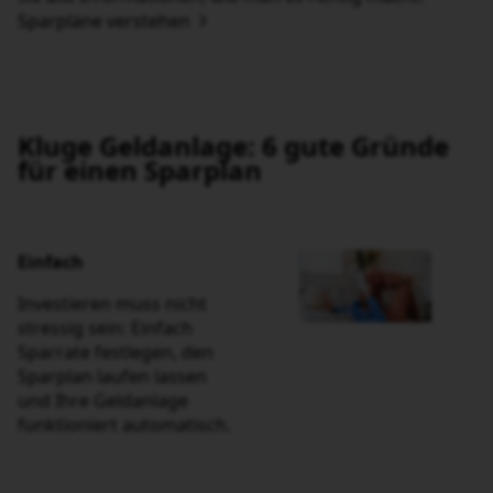
Kluge Geldanlage: 6 gute Gründe für
einen Sparplan
Einfach
Investieren muss nicht
stressig sein: Einfach
Sparrate festlegen, den
Sparplan laufen lassen und
Ihre Geldanlage funktioniert
automatisch.