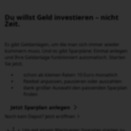
Du willst Geld investieren – nicht Zeit.
Es gibt Geldanlagen, um die man sich immer wieder kümmern
muss. Und es gibt Sparpläne: Einmal anlegen und Ihre
Geldanlage funktioniert automatisch. Starten Sie jetzt.
schon ab kleinen Raten: 10 Euro monatlich
flexibel anpassen, pausieren oder auszahlen
dank großer Auswahl den passenden Sparplan
finden
Jetzt Sparplan anlegen
Noch kein Depot? Jetzt eröffnen
Um mit einem Wertpapier-Sparplan starten zu können
brauchen Sie ein Depot.