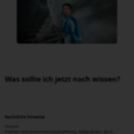
Ganz gelassen: Anlegen lassen mit
dem Investmentkonto
Mit dem Investmentkonto übernehmen wir für Sie Ihren
langfristigen Vermögensaufbau. Lassen Sie Ihr Geld einfach
betreuen. Digital und effizient von den ausgezeichneten
Profis des BNP Paribas Wealth Management. Sie können
bereits mit 750 Euro Mindestanlage starten.
Zum Investmentkonto
Mann in buntem Hemd liegt entspannt in einem Bett m