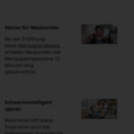
Aktion für Neukunden
Bei der Eröffnung
eines
Wertpapierdepots
,
erhalten Neukunden alle
Wertpapiersparpläne 12
Monate lang gebührenfrei.
Schwarmintelligent sparen
Manchmal hilft etwas
Inspiration auch bei
Geldanlagen. Schauen Sie
doch mal,
wie andere
Kunden
angelegt haben.