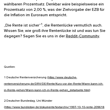
Je eher mit der privaten Altersvorsorge über den
Kapitalmarkt begonnen wird, umso stärker kann sich
der
Zinseszinseffekt
auswirken. Zudem bleibt dem
Investment ausreichend Zeit, um zwischenzeitlich
mögliche Kursrückgänge wieder aufzuholen. Mit
einem
ETF-Sparplan
partizipieren Anleger darüber
hinaus am Durchschnittskosteneffekt und können
über die Möglichkeit der Dynamisierung auch die
Inflation berücksichtigen. Durch die Dynamisierung
steigt Höhe der monatlichen Sparraten jährlich um
einen frei wählbaren Prozentsatz. Denkbar wäre
beispielsweise ein Prozentsatz von 2,00 %, was der
Zielvorgabe der EZB für die Inflation im Euroraum
entspricht.
1
„Die Rente ist sicher“
, die Rentenlücke vermutlich
auch. Wissen Sie, wie groß ihre Rentenlücke ist und
was tun Sie dagegen? Sagen Sie es uns in der
Reddit-
Community
.