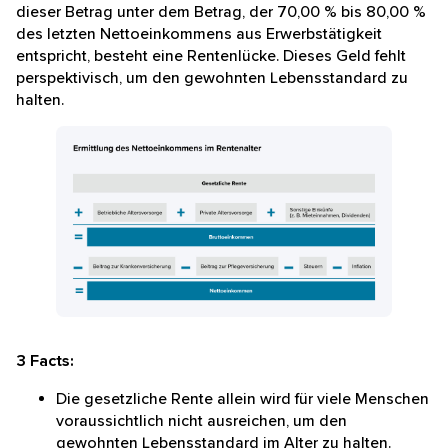
2.000,00 Euro kosten, in 20 Jahren 2.972,00 Euro
Jahre alt? Durch einen Klick auf „Alle akzeptieren“
aufgewandt werden.
erklären Sie sich damit einverstanden, dass wir
Technologien zur Datenverabeitung und -
Zieht man von den monatlichen Einnahmen im
speicherung verwenden.
Rentenalter (Bruttoeinkommen) die genannten
Ausgaben ab, erhält man das monatliche
Datenschutzerklärung
Impressum
Nettoeinkommen. Liegt dieser Betrag unter dem
Betrag, der 70,00 % bis 80,00 % des letzten
Nettoeinkommens aus Erwerbstätigkeit entspricht,
Alles akzeptieren
besteht eine Rentenlücke. Dieses Geld fehlt
Nur notwendige Cookies
perspektivisch, um den gewohnten Lebensstandard zu
halten.
Einstellungen
Gesetzliche Rente + betriebliche Altersvorsorge + 