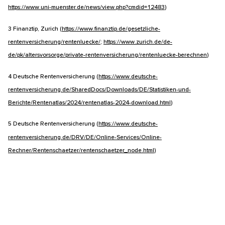
Quellen:
1 Deutsche Rentenversicherung (
https://www.deutsche-
rentenversicherung.de/DRV/DE/Rente/Kurz-vor-der-Rente/Wann-kann-ich-
in-Rente-gehen/Wann-kann-ich-in-Rente-gehen_detailseite.html
)
2 Deutscher Bundestag, Uni Münster
(
https://www.bundestag.de/dokumente/textarchiv/1997-10-10-rente-
209618
,
https://www.uni-muenster.de/news/view.php?cmdid=12483
)
3 Finanztip, Zurich (
https://www.finanztip.de/gesetzliche-
rentenversicherung/rentenluecke/
;
https://www.zurich.de/de-
de/pk/altersvorsorge/private-rentenversicherung/rentenluecke-
berechnen
)