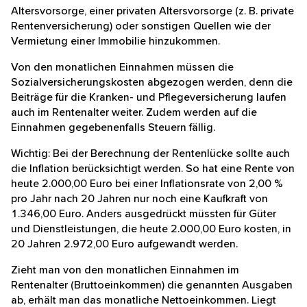
Um Ihnen ein optimales Website-Erlebnis zu bieten,
Berechnungsprogramme an. Damit lassen sich unter
verwenden wir Cookies. Einige dieser Cookies sind
anderen der reguläre Beginn sowie die Höhe der
für das reibungslose Funktionieren unserer
5
Altersrente ermitteln.
Zu dieser gesetzlichen Rente
Website und der angebotenen Services technisch
können weitere Einnahmen etwa aus einer
unbedingt erforderlich. Andere verwenden wir zu
betrieblichen Altersvorsorge, einer privaten
folgenden Zwecken:
Altersvorsorge (z. B. private Rentenversicherung) oder
sonstigen Quellen wie der Vermietung einer Immobilie
Präferenzen als Webseiten-Nutzer:
Anhand
hinzukommen.
dieser Cookies personalisieren wir Inhalte und
Funktionen der Webseite und schneiden unser
Von den monatlichen Einnahmen müssen die
Angebot auf Sie zu.
Sozialversicherungskosten abgezogen werden, denn
die Beiträge für die Kranken- und Pflegeversicherung
Webanalytics:
Mit Hilfe dieser Cookies verstehen
laufen auch im Rentenalter weiter. Zudem werden auf
wir und unsere Partner, wie Besucher auf unsere
die Einnahmen gegebenenfalls Steuern fällig.
Webseite gekommen sind. Außerdem messen wir
damit die Besucherzahlen auf unserer Webseite.
Wichtig: Bei der Berechnung der Rentenlücke sollte
auch die Inflation berücksichtigt werden. So hat eine
Werbung:
Mit Hilfe dieser Cookies zeigen wir und
Rente von heute 2.000,00 Euro bei einer Inflationsrate
unsere Partner personalisierte Werbung an.
von 2,00 % pro Jahr nach 20 Jahren nur noch eine
Kaufkraft von 1.346,00 Euro. Anders ausgedrückt
Sie können dies jederzeit über die Website unter
müssten für Güter und Dienstleistungen, die heute
Cookie-Einstellungen widerrufen. Sie sind über 16