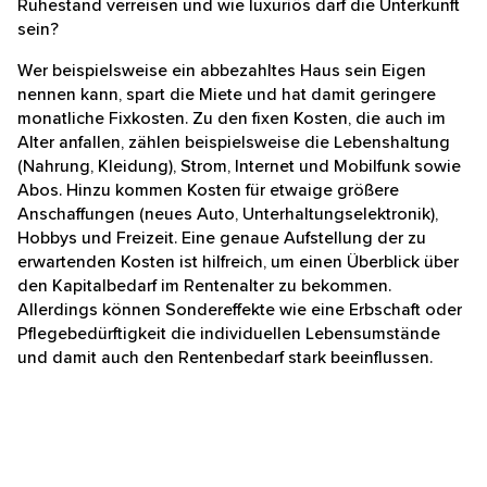
Variablen
Stellt sich die Frage: Wie viel Rente braucht man zum
guten Leben? Darauf gibt es leider keine
allgemeingültige Antwort. Es hängt vielmehr von den
individuellen Lebensumständen ab. Wird Miete gezahlt
oder ist selbst genutztes Wohneigentum vorhanden?
Sind hohe Leasingraten für ein neues Auto fällig oder
muss ein Kredit noch abgezahlt werden? Wie oft will
man im Ruhestand verreisen und wie luxuriös darf die
Unterkunft sein?
Wer beispielsweise ein abbezahltes Haus sein Eigen
nennen kann, spart die Miete und hat damit geringere
monatliche Fixkosten. Zu den fixen Kosten, die auch im
Alter anfallen, zählen beispielsweise die Lebenshaltung
(Nahrung, Kleidung), Strom, Internet und Mobilfunk
sowie Abos. Hinzu kommen Kosten für etwaige
größere Anschaffungen (neues Auto,
Unterhaltungselektronik), Hobbys und Freizeit. Eine
genaue Aufstellung der zu erwartenden Kosten ist