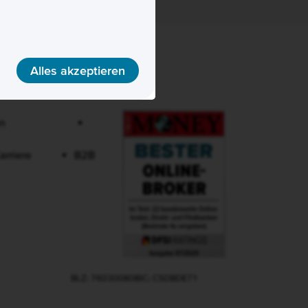
Alles akzeptieren
Consorsbank Auszeichnung
Chat offline
arriere
B2B
BLZ: 76030080
BIC: CSDBDE71