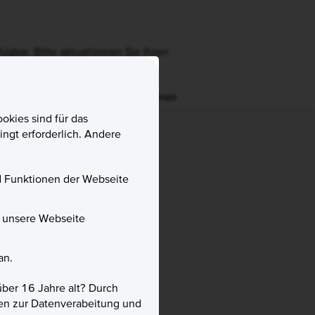
ügbar. Bitte aktualisieren Sie Ihren
Ignorieren
okies sind für das
ngt erforderlich. Andere
nd Funktionen der Webseite
f unsere Webseite
an.
über 16 Jahre alt? Durch
gien zur Datenverabeitung und