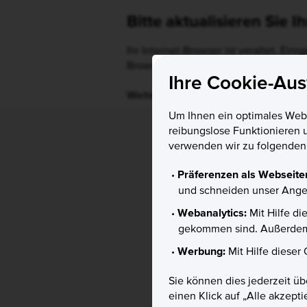
Bitte aktualisieren Sie 
Ihr Internet-Browser ist veraltet. Ein
Browser auf eine neuere Version, um 
Ihre Cookie-Au
Weitere Informationen
Um Ihnen ein optimales Websi
reibungslose Funktionieren 
verwenden wir zu folgende
Präferenzen als Webseite
und schneiden unser Angeb
Webanalytics:
Mit Hilfe d
gekommen sind. Außerdem 
Werbung:
Mit Hilfe dieser
Sie können dies jederzeit üb
einen Klick auf „Alle akzept