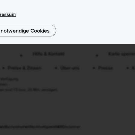
ressum
 notwendige Cookies
Hilfe & Kontakt
Karte sperren
Preise & Zinsen
Über uns
Presse
K
 Verfügung.
onen.
en sind 15 bzw. 20 Min. verzögert.
utz
Barrierefreiheit
Nachhaltigkeit
AGB
Disclaimer