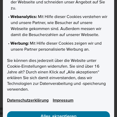
der Webseite und schneiden unser Angebot auf Sie
zu.
Webanalytics:
Mit Hilfe dieser Cookies verstehen wir
und unsere Partner, wie Besucher auf unsere
Webseite gekommen sind. Außerdem messen wir
Vertrag widerrufen
damit die Besucherzahlen auf unserer Webseite.
Hilfe & Kontakt
Werbung:
Mit Hilfe dieser Cookies zeigen wir und
Karte sperren
unsere Partner personalisierte Werbung an.
Chatten Sie mit uns
Sie können dies jederzeit über die Website unter
Kunde werden
Cookie-Einstellungen widerrufen. Sie sind über 16
Aktion
Jahre alt? Durch einen Klick auf „Alle akzeptieren“
Preise & Zinsen
erklären Sie sich damit einverstanden, dass wir
Über uns
Technologien zur Datenverabeitung und -speicherung
Presse
verwenden.
Karriere
B2B
Datenschutzerklärung
Impressum
Mit
❙
gekennzeichnete Kurse stehen in Realtime zur Verfügung.
Mit
❙
gekennzeichnete Kurse sind Realtime-Indikationen.
Alles akzeptieren