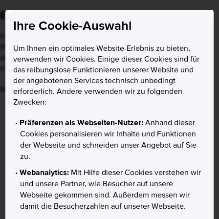
Bitte aktualisieren Sie Ihren Browser
Ihre Cookie-Auswahl
Ihr Internet-Browser ist veraltet. Einige Funktionen unserer
Website sind eingeschränkt oder nicht verfügbar. Bitte
Um Ihnen ein optimales Website-Erlebnis zu bieten,
aktualisieren Sie Ihren Browser auf eine neuere Version, um
verwenden wir Cookies. Einige dieser Cookies sind für
mögliche Sicherheitsrisiken zu minimieren.
das reibungslose Funktionieren unserer Website und
der angebotenen Services technisch unbedingt
Ignorieren
Weitere Informationen
erforderlich. Andere verwenden wir zu folgenden
Zwecken:
Präferenzen als Webseiten-Nutzer:
Anhand dieser
Cookies personalisieren wir Inhalte und Funktionen
der Webseite und schneiden unser Angebot auf Sie
zu.
Webanalytics:
Mit Hilfe dieser Cookies verstehen wir
und unsere Partner, wie Besucher auf unsere
Webseite gekommen sind. Außerdem messen wir
damit die Besucherzahlen auf unserer Webseite.