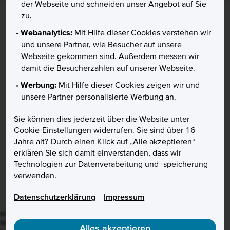
der Webseite und schneiden unser Angebot auf Sie
zu.
Webanalytics:
Mit Hilfe dieser Cookies verstehen wir
und unsere Partner, wie Besucher auf unsere
Webseite gekommen sind. Außerdem messen wir
Vertrag widerrufen
damit die Besucherzahlen auf unserer Webseite.
Hilfe & Kontakt
Werbung:
Mit Hilfe dieser Cookies zeigen wir und
Karte sperren
unsere Partner personalisierte Werbung an.
Chat offline
Sie können dies jederzeit über die Website unter
Kunde werden
Cookie-Einstellungen widerrufen. Sie sind über 16
Aktion
Jahre alt? Durch einen Klick auf „Alle akzeptieren“
Preise & Zinsen
erklären Sie sich damit einverstanden, dass wir
Über uns
Technologien zur Datenverabeitung und -speicherung
Presse
verwenden.
Karriere
B2B
Datenschutzerklärung
Impressum
Mit
❙
gekennzeichnete Kurse stehen in Realtime zur Verfügung.
Mit
❙
gekennzeichnete Kurse sind Realtime-Indikationen.
Alles akzeptieren