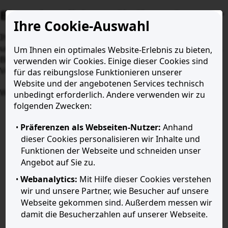
Bitte aktualisieren Sie Ihren Browser
Ihre Cookie-Auswahl
Ihr Internet-Browser ist veraltet. Einige Funktionen
unserer Website sind eingeschränkt oder nicht verfügbar.
Um Ihnen ein optimales Website-Erlebnis zu bieten,
Bitte aktualisieren Sie Ihren Browser auf eine neuere
verwenden wir Cookies. Einige dieser Cookies sind
Version, um mögliche Sicherheitsrisiken zu minimieren.
für das reibungslose Funktionieren unserer
Website und der angebotenen Services technisch
Ignorieren
Weitere Informationen
unbedingt erforderlich. Andere verwenden wir zu
folgenden Zwecken:
Präferenzen als Webseiten-Nutzer:
Anhand
dieser Cookies personalisieren wir Inhalte und
Funktionen der Webseite und schneiden unser
Angebot auf Sie zu.
Webanalytics:
Mit Hilfe dieser Cookies verstehen
wir und unsere Partner, wie Besucher auf unsere
Webseite gekommen sind. Außerdem messen wir
damit die Besucherzahlen auf unserer Webseite.