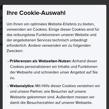
Bitte aktualisieren Sie Ihren Browser
Ihre Cookie-Auswahl
Ihr Internet-Browser ist veraltet. Einige Funktionen unserer
Website sind eingeschränkt oder nicht verfügbar. Bitte
Um Ihnen ein optimales Website-Erlebnis zu bieten,
aktualisieren Sie Ihren Browser auf eine neuere Version, um
verwenden wir Cookies. Einige dieser Cookies sind für
mögliche Sicherheitsrisiken zu minimieren.
das reibungslose Funktionieren unserer Website und
der angebotenen Services technisch unbedingt
Ignorieren
Weitere Informationen
erforderlich. Andere verwenden wir zu folgenden
Zwecken:
Präferenzen als Webseiten-Nutzer:
Anhand dieser
Cookies personalisieren wir Inhalte und Funktionen
der Webseite und schneiden unser Angebot auf Sie
zu.
Webanalytics:
Mit Hilfe dieser Cookies verstehen wir
und unsere Partner, wie Besucher auf unsere
Webseite gekommen sind. Außerdem messen wir
damit die Besucherzahlen auf unserer Webseite.