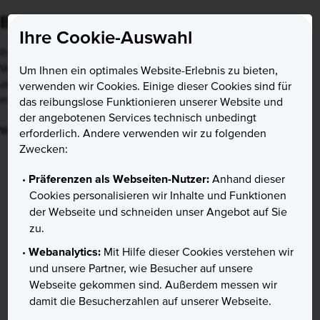
Bitte aktualisieren Sie Ihren Browser
Ihre Cookie-Auswahl
Ihr Internet-Browser ist veraltet. Einige Funktionen unserer
Website sind eingeschränkt oder nicht verfügbar. Bitte
Um Ihnen ein optimales Website-Erlebnis zu bieten,
aktualisieren Sie Ihren Browser auf eine neuere Version, um
verwenden wir Cookies. Einige dieser Cookies sind für
mögliche Sicherheitsrisiken zu minimieren.
das reibungslose Funktionieren unserer Website und
der angebotenen Services technisch unbedingt
Ignorieren
Weitere Informationen
erforderlich. Andere verwenden wir zu folgenden
Zwecken:
Präferenzen als Webseiten-Nutzer:
Anhand dieser
Cookies personalisieren wir Inhalte und Funktionen
der Webseite und schneiden unser Angebot auf Sie
zu.
Webanalytics:
Mit Hilfe dieser Cookies verstehen wir
und unsere Partner, wie Besucher auf unsere
Webseite gekommen sind. Außerdem messen wir
damit die Besucherzahlen auf unserer Webseite.