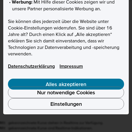
Werbung:
Mit Hilfe dieser Cookies zeigen wir und
unsere Partner personalisierte Werbung an.
Sie können dies jederzeit über die Website unter
Cookie-Einstellungen widerrufen. Sie sind über 16
Vertrag widerrufen
Jahre alt? Durch einen Klick auf „Alle akzeptieren“
erklären Sie sich damit einverstanden, dass wir
Hilfe & Kontakt
Technologien zur Datenverabeitung und -speicherung
Karte sperren
verwenden.
Chat offline
Datenschutzerklärung
Impressum
Kunde werden
Aktion
Preise & Zinsen
Alles akzeptieren
Über uns
Nur notwendige Cookies
Presse
Einstellungen
Karriere
B2B
Mit
❙
gekennzeichnete Kurse stehen in Realtime zur Verfügung.
Mit
❙
gekennzeichnete Kurse sind Realtime-Indikationen.