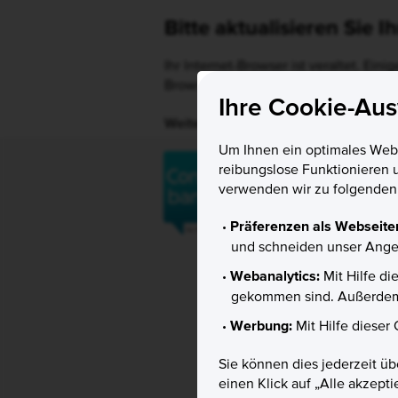
Bitte aktualisieren Sie 
Ihr Internet-Browser ist veraltet. Ein
Browser auf eine neuere Version, um 
Ihre Cookie-Au
Weitere Informationen
Um Ihnen ein optimales Websi
reibungslose Funktionieren 
verwenden wir zu folgende
Präferenzen als Webseite
und schneiden unser Angeb
Webanalytics:
Mit Hilfe d
gekommen sind. Außerdem 
Werbung:
Mit Hilfe dieser
Sie können dies jederzeit üb
einen Klick auf „Alle akzept