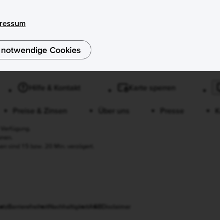
ressum
 notwendige Cookies
Hilfe & Kontakt
Karte sperren
Preise & Zinsen
Über uns
Presse
K
 Verfügung.
onen.
en sind 15 bzw. 20 Min. verzögert.
utz
Barrierefreiheit
Nachhaltigkeit
AGB
Disclaimer