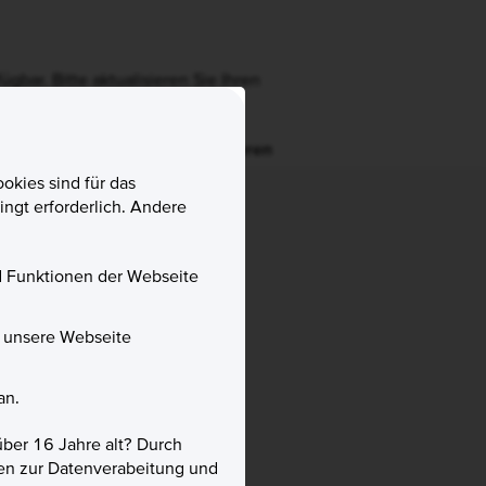
ügbar. Bitte aktualisieren Sie Ihren
Ignorieren
okies sind für das
ngt erforderlich. Andere
nd Funktionen der Webseite
f unsere Webseite
an.
über 16 Jahre alt? Durch
gien zur Datenverabeitung und