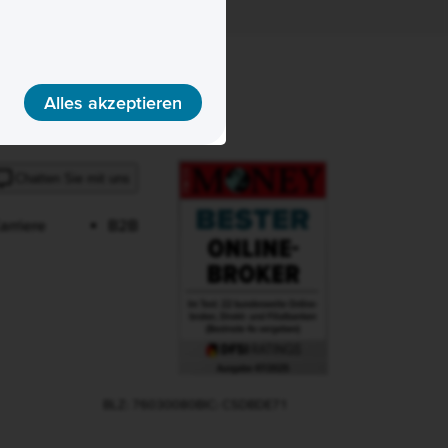
Alles akzeptieren
Consorsbank Auszeichnung
Chatten Sie mit uns
arriere
B2B
BLZ: 76030080
BIC: CSDBDE71