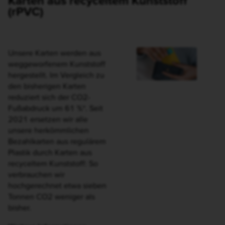
im
Blogartikel
!
Wichtig zu wissen: Die
nachhaltigen Visa Cards
sind genauso robust und
genauso lange haltbar wie
klassische Plastikkarten.
* Quelle: Giesecke+Devrient
Mobile Security GmbH
Zum Girokonto
Einfach sauber unterwegs
Nachhaltigkeit umfasst
zahlreiche Facetten. Das