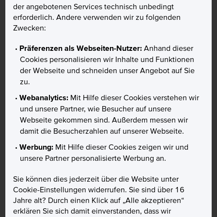
der angebotenen Services technisch unbedingt
erforderlich. Andere verwenden wir zu folgenden
Zwecken:
Präferenzen als Webseiten-Nutzer:
Anhand dieser
Cookies personalisieren wir Inhalte und Funktionen
der Webseite und schneiden unser Angebot auf Sie
zu.
Fairness, Transparenz und Sicherheit sind unsere
Webanalytics:
Mit Hilfe dieser Cookies verstehen wir
Markenwerte, die sich auch in unserer wirtschaftlichen
und unsere Partner, wie Besucher auf unsere
Verantwortung widerspiegeln. In unserem täglichen Handeln
Webseite gekommen sind. Außerdem messen wir
sind wir in allen Finanzfragen Ihr Partner, auf den Sie zählen
damit die Besucherzahlen auf unserer Webseite.
können.
Werbung:
Mit Hilfe dieser Cookies zeigen wir und
Nachhaltig anlegen
unsere Partner personalisierte Werbung an.
Nachhaltigkeitsbezogene Offenlegungen
Sie können dies jederzeit über die Website unter
Cookie-Einstellungen widerrufen. Sie sind über 16
Jahre alt? Durch einen Klick auf „Alle akzeptieren“
erklären Sie sich damit einverstanden, dass wir
Karten aus recyceltem Kunststoff