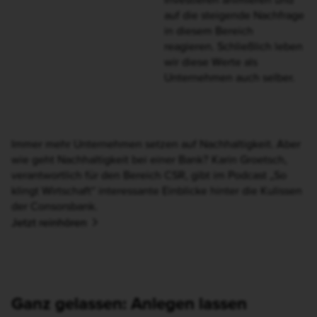
Es gibt Dinge, bei denen wir
uns gerne unterstützen
lassen. Von Menschen, die
sich richtig gut damit
auskennen. Genauso
funktioniert das
Investmentkonto. Sie
bestimmen Ihren
Anlageschwerpunkt – wir
legen ihr Geld mit der
passenden Strategie an. Und
Sie lehnen sich mit gutem
Gewissen zurück.
Mehr erfahren
Nachhaltigkeit ist nicht
irgendein Trend. Sie ist ein
entscheidendes Kriterium für
die Zukunft. Und damit ein
wichtiger Baustein des