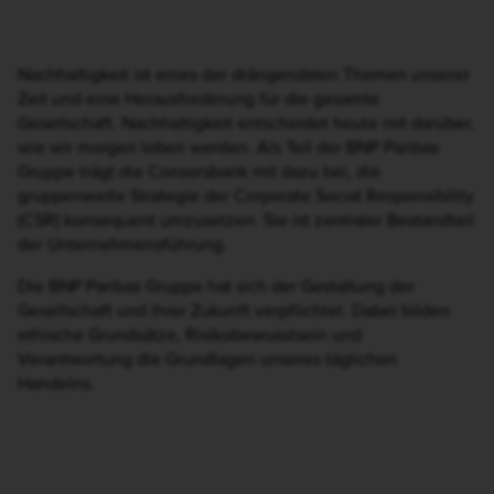
Nachhaltigkeit fördern, Werte leben
Nachhaltiges Leben und
Wirtschaften ist das zentrale
Thema der Gegenwart.
Klimaerwärmung,
auseinanderdriftende
Gesellschaften,
Ausgrenzung, Armut –
davor kann niemand die
Augen verschließen. Die
Consorsbank will ihre
Kunden zu einem stärkeren
ökologischen und sozialen
Bewusstsein und mehr
Aufmerksamkeit für
nachhaltige
Unternehmensführung beim
Investieren animieren und