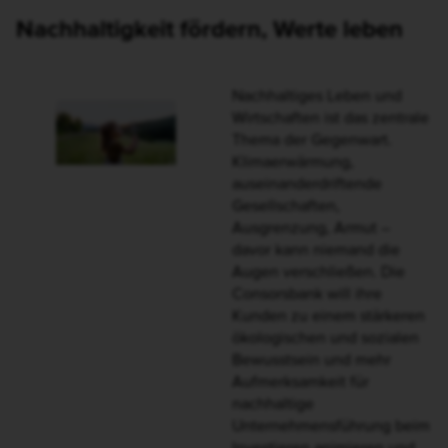
auf die steigende Nachfrage
in diesem Bereich
reagieren. Schließlich leben
wir diese Werte als
Unternehmen auch selber.
Immer mehr Unternehmen setzen auf Nachhaltigkeit. Aber
wie geht Nachhaltigkeit bei einer Bank? Karin Groetsch,
verantwortlich für den Bereich CSR, gibt im Podcast „So
klingt Wirtschaft“ interessante Einblicke hinter die Kulissen
der Consorsbank.
Jetzt reinhören
Ganz gelassen: Anlegen lassen