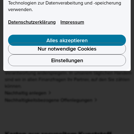
Technologien zur Datenverabeitung und -speicherung
(rPVC)
verwenden.
Datenschutzerklärung
Impressum
Unsere Karten werden aus
weggeworfenem Kunststoff
Alles akzeptieren
hergestellt. Im Vergleich zu
Nur notwendige Cookies
den bisherigen Karten
reduziert sich der CO2-
Einstellungen
Fußabdruck um 61 %*. Seit
2021 ersetzen wir alle
unsere herkömmlichen
Bezahlkarten aus regulärem
Plastik durch Karten aus
recyceltem Kunststoff: So
verbrauchen wir
hochgerechnet etwa sieben
Tonnen CO2 weniger als
bisher.
Weitere Informationen