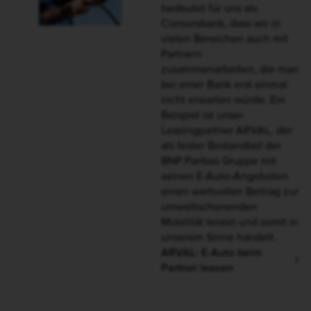
Mitarbeitende, Gesellschaft, Umwelt
Ob bürgerschaftliches
Engagement vor Ort,
attraktive Arbeitsplätze und
verantwortungsvolle
Beschäftigungspolitik für die
Mitarbeiter oder aktuelle
Umweltfragen:
Unser Engagement umfasst
viele Bereiche. Wir
unterstreichen damit unsere
gesellschaftliche
Verantwortung als
Unternehmen.
So engagieren wir uns