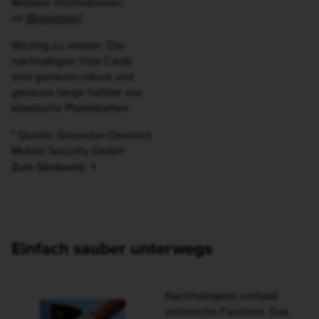
bedeutet für uns als
Consorsbank, dass wir in
vielen Bereichen auch mit
Partnern
zusammenarbeiten, die man
bei einer Bank erst einmal
nicht erwarten würde. Ein
Beispiel ist unser
Leasingpartner ARVAL, der
als fester Bestandteil der
BNP Paribas Gruppe mit
seinen E-Auto-Angeboten
einen wertvollen Beitrag zur
umweltschonenden
Mobilität leistet und somit in
unserem Sinne handelt.
ARVAL: E-Auto beim
Partner leasen