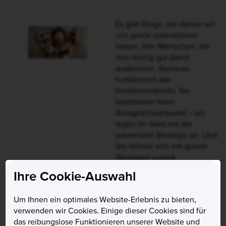
Risikomanagements des
Investmentkontos. Bei allen
angebotenen Strategien
steht neben der finanziellen
Performance auch die
Förderung ökologischer und
sozialer Eigenschaften im
Fokus.
Rechtlicher Hinweis
(Nachhaltigkeitsbezogene
Offenlegungen)
Nachhaltig in Zukunft investieren
Ihre Cookie-Auswahl
Um Ihnen ein optimales Website-Erlebnis zu bieten,
verwenden wir Cookies. Einige dieser Cookies sind für
Grauhaariger Mann mit schwarzer Brille in blauem Pullov
das reibungslose Funktionieren unserer Website und