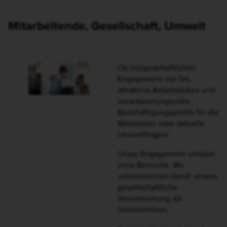
Consorsbank-Kunden handeln –
Spenden statt Schenken.
Weihnachten 2025 haben
wir Sie gefragt, welche
gemeinnützige Organisation
unsere Spende von 10.000
Euro erhalten soll. Sie haben
entschieden:
KlinikClowns e. V. lag mit
54 % der Stimmen vor der
Umweltorganisation One
Earth – One Ocean e. V. mit