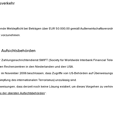
sverkehr
ehende Meldepflicht bei Beträgen über EUR 50.000,00 gemäß Außenwirtschaftsveror
nk vorzunehmen.
n Aufsichtsbehörden
 Zahlungsnachrichtendienst SWIFT (Society for Worldwide Interbank Financial Tel
nen Rechenzentren in den Niederlanden und den USA.
 im November 2006 beschlossen, dass Zugriffe von US-Behörden auf Überweisung
fung des internationalen Terrorismus) unzulässig sind.
rweisungen, dass derzeit noch keine Lösung existiert, um dieses Vorgehen zu verhi
s der obersten Aufsichtsbehörden
“.