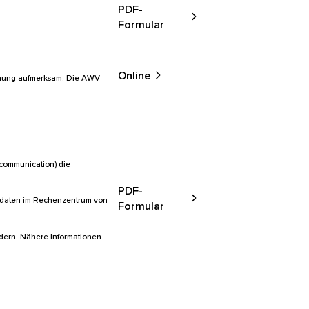
PDF-
Formular
Online
dnung aufmerksam. Die AWV-
ecommunication) die
PDF-
sdaten im Rechenzentrum von
Formular
ndern. Nähere Informationen